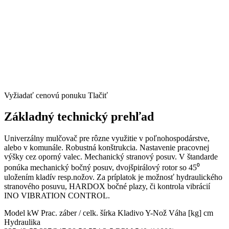
Vyžiadať cenovú ponuku
Tlačiť
Základný technický prehľad
Univerzálny mulčovač pre rôzne využitie v poľnohospodárstve,
alebo v komunále. Robustná konštrukcia. Nastavenie pracovnej
výšky cez oporný valec. Mechanický stranový posuv. V štandarde
ponúka mechanický bočný posuv, dvojšpirálový rotor so 45⁰
uložením kladív resp.nožov. Za príplatok je možnosť hydraulického
stranového posuvu, HARDOX bočné plazy, či kontrola vibrácií
INO VIBRATION CONTROL.
Model
kW
Prac. záber / celk. šírka
Kladivo
Y-Nož
Váha [kg]
cm
Hydraulika