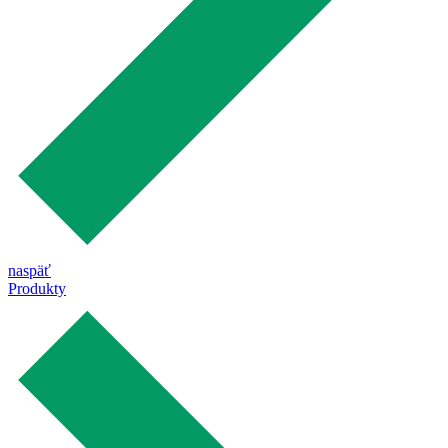
naspäť
Produkty