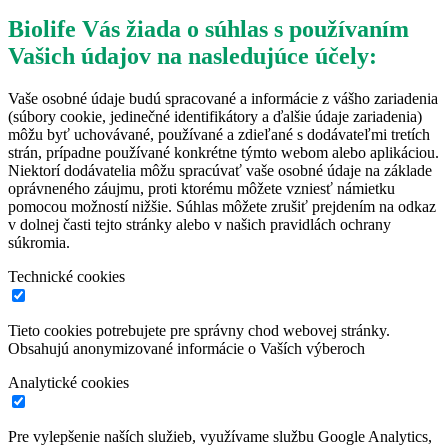
Biolife Vás žiada o súhlas s používaním
Vašich údajov na nasledujúce účely:
Vaše osobné údaje budú spracované a informácie z vášho zariadenia
(súbory cookie, jedinečné identifikátory a ďalšie údaje zariadenia)
môžu byť uchovávané, používané a zdieľané s dodávateľmi tretích
strán, prípadne používané konkrétne týmto webom alebo aplikáciou.
Niektorí dodávatelia môžu spracúvať vaše osobné údaje na základe
oprávneného záujmu, proti ktorému môžete vzniesť námietku
pomocou možností nižšie. Súhlas môžete zrušiť prejdením na odkaz
v dolnej časti tejto stránky alebo v našich pravidlách ochrany
súkromia.
Technické cookies
Tieto cookies potrebujete pre správny chod webovej stránky.
Obsahujú anonymizované informácie o Vaších výberoch
Analytické cookies
Pre vylepšenie naších služieb, využívame službu Google Analytics,