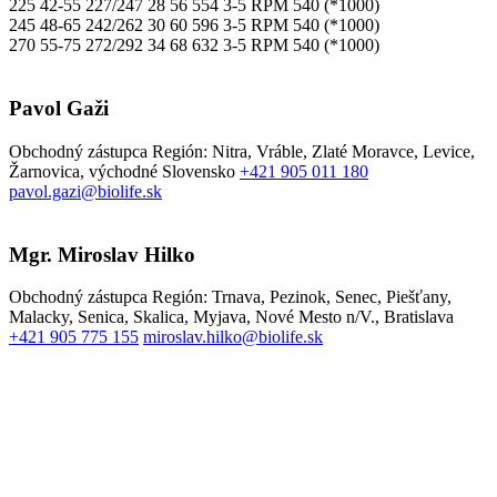
225
42-55
227/247
28
56
554
3-5
RPM 540 (*1000)
245
48-65
242/262
30
60
596
3-5
RPM 540 (*1000)
270
55-75
272/292
34
68
632
3-5
RPM 540 (*1000)
Pavol Gaži
Obchodný zástupca
Región: Nitra, Vráble, Zlaté Moravce, Levice,
Žarnovica, východné Slovensko
+421 905 011 180
pavol.gazi@biolife.sk
Mgr. Miroslav Hilko
Obchodný zástupca
Región: Trnava, Pezinok, Senec, Piešťany,
Malacky, Senica, Skalica, Myjava, Nové Mesto n/V., Bratislava
+421 905 775 155
miroslav.hilko@biolife.sk